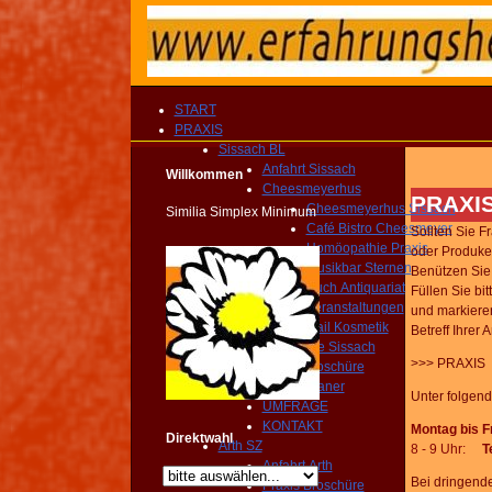
START
PRAXIS
Sissach BL
Anfahrt Sissach
Willkommen
Cheesmeyerhus
PRAXI
Cheesmeyerhus Sissach
Similia Simplex Minimum
Café Bistro Cheesmeyer
Sollten Sie 
Homöopathie Praxis
oder Produken
Musikbar Sternen
Benützen Sie 
Buch Antiquariat
Füllen Sie bi
Veranstaltungen
und markiere
Nail Kosmetik
Betreff Ihrer 
Gemeinde Sissach
>>> PRAXIS
Praxis Broschüre
Routenplaner
Unter folgen
UMFRAGE
KONTAKT
Montag bis F
Direktwahl
Arth SZ
8 - 9 Uhr
:
T
Anfahrt Arth
Bei dringende
Praxis Broschüre