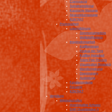
Craniosacral
Somatoemotional
Klassische Massage
Akupunkturmassage
KONTAKT
Prozessarbeit
Lebensführung
Zeremonialmedizin
Weltbild/Religion
Imaginationsarbeit
Krafttierreisen
Festival der Tiere
Krafttier Heilarbeit
Totem Pole Process
Visualization Research
Wandlungskunst
Deepimagery
Ausbildung
Familiensysteme
Focusing
KONTAKT
Vergütung
Mitgliedschaften
Homöopathie Schweiz
EMR Qualitätslabel A