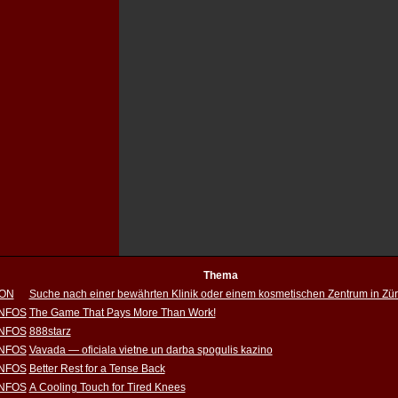
Thema
ION
Suche nach einer bewährten Klinik oder einem kosmetischen Zentrum in Zür
INFOS
The Game That Pays More Than Work!
INFOS
888starz
INFOS
Vavada — oficiala vietne un darba spogulis kazino
INFOS
Better Rest for a Tense Back
INFOS
A Cooling Touch for Tired Knees