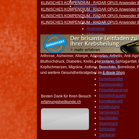
PRAXIS
KLINISCHES KOMPENDIUM - RADAR OPUS Anwender 
Homöopathie
KLINISCHES KOMPENDIUM - RADAR OPUS Anwender 
START
KLINISCHES KOMPENDIUM - RADAR OPUS Anwender 
PRAXIS
KLINISCHES KOMPENDIUM - RADAR OPUS Anwender 
Homöopathie
Anamnese
Methoden
Klinisch
Biologisch
Klassissch
Arthrose, Alzheimer, Allergie, Adipositas, Arthritis, Anti-Ag
Isopathisch
Bluthochdruck, Diabetes, Krebs, Herzinfarkt, Schlaganfall
Kanalisation
Kopfschmerzen, Migräne, Asthma, Bronchitis, Borreliose, Pi
Miasmatisch
und weitere Gesundheitsratgeber im
E-Book Shop
Toxikologisch
Komplexmittel
Darmnosoden
Polaritätsanalyse
Bönninghausen
Besten Dank für Ihren Besuch
Konstitutionell
erfahrungsheilkunde.ch
Empfindung
Serologisch
Bachblüten
Spagyrisch
Schüssler
Sankaran