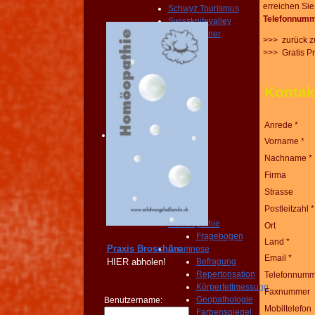
erreichen Sie
Schwyz Tourismus
Telefonnumm
Swissknifevalley
Routenplaner
>>> zurück z
KONTAKT
>>> Gratis P
Erreichbarkeit
Fragebogen
Broschüre
Kontak
Person
NOTFALL
KONTAKT
Anrede *
Angebot
Vorname *
START
Nachname *
PRAXIS
Homöopathie
Firma
Diagnose
Strasse
START
Postleitzahl *
PRAXIS
Homöopathie
Ort
Fragebogen
Land *
Praxis Broschüre
Anamnese
Email *
HIER
abholen!
Befragung
Repertorisation
Telefonnumm
Körperfettmessung
Faxnummer
Geopathologie
Benutzername:
Mobiltelefon
Farbenspiegel