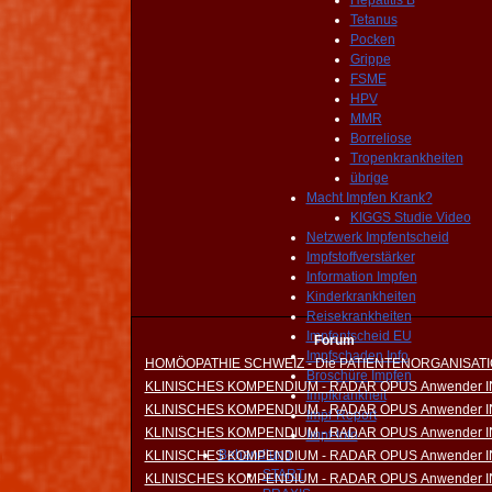
Hepatitis B
Tetanus
Pocken
Grippe
FSME
HPV
MMR
Borreliose
Tropenkrankheiten
übrige
Macht Impfen Krank?
KIGGS Studie Video
Netzwerk Impfentscheid
Impfstoffverstärker
Information Impfen
Kinderkrankheiten
Reisekrankheiten
Impfentscheid EU
Forum
Impfschaden Info
HOMÖOPATHIE SCHWEIZ - Die PATIENTENORGANISAT
Broschüre Impfen
KLINISCHES KOMPENDIUM - RADAR OPUS Anwender 
Impfkrankheit
KLINISCHES KOMPENDIUM - RADAR OPUS Anwender 
Impf-Report
KLINISCHES KOMPENDIUM - RADAR OPUS Anwender 
Impf-Info
Behandlung
KLINISCHES KOMPENDIUM - RADAR OPUS Anwender 
START
KLINISCHES KOMPENDIUM - RADAR OPUS Anwender 