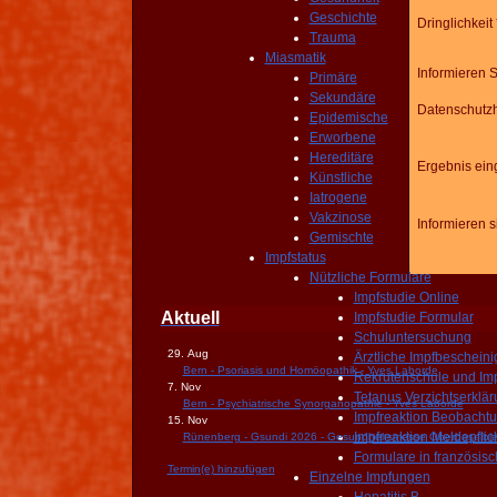
Geschichte
Dringlichkeit 
Trauma
Miasmatik
Informieren 
Primäre
Sekundäre
Datenschutz
Epidemische
Erworbene
Hereditäre
Ergebnis ei
Künstliche
Iatrogene
Vakzinose
Informieren 
Gemischte
Impfstatus
Nützliche Formulare
Impfstudie Online
Aktuell
Impfstudie Formular
Schuluntersuchung
29. Aug
Ärztliche Impfbeschein
Bern - Psoriasis und Homöopathik - Yves Laborde
Rekrutenschule und Im
7. Nov
Tetanus Verzichtserklä
Bern - Psychiatrische Synorganopathie - Yves Laborde
Impfreaktion Beobacht
15. Nov
Impfreaktion Meldepflic
Rünenberg - Gsundi 2026 - Gesundheitsmesse Oberbaselbie
Formulare in französisc
Termin(e) hinzufügen
Einzelne Impfungen