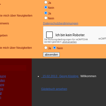
Ja
*
Nein
Ja
Sie mich über Neuigkeiten
Nein
hinweis
Datenschutzbestimmungen
ngeben
sie mich über Neuigkeiten
Ja
Nein
igung
15.02.2013 Georg Kissling
Willkommen
pfen
rung
ung
Gästebuch ansehen
ht
t
h