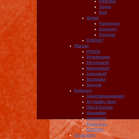
Predictive
Shegal
Kent
Verlauf
Fragebogen
Dosierung
Prognose
KONTAKT
Pflanzen
PRAXIS
Phytotherapie
Ethnobotanik
Ethnomedizin
Lebenskraft
Bachblüten
Spagyrik
Ernährung
Gewichtsmanagement
My Healthy Steps
Obst & Gemüse
Wasserfilter
Gesundheit
Emma Kunz
KONTAKT
Körperarbeit