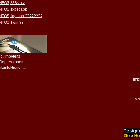
INFOS
888starz
INFOS
1xbet app
INFOS
flagman ????????
INFOS
1win ??
ing, Impotenz,
, Depressionen,
lzinfektionen...
Imp
© w