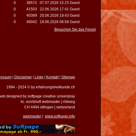
0
38572
07.07.2026 15:23 Guest
0
41503
22.06.2026 17:41 Guest
0
40389
20.06.2026 19:43 Guest
0
40042
19.06.2026 06:58 Guest
Besuchen Sie das Forum
ressum
|
Disclaimer
|
Links
|
Kontakt
|
Sitemap
1994 - 2024 © by erfahrungsheilkunde.ch
eb designed by softpage creative screenplay
lic. worldsoft webmaster | rötiweg
CH 4494 oltingen | switzerland
webmaster
|
www.softpage.info