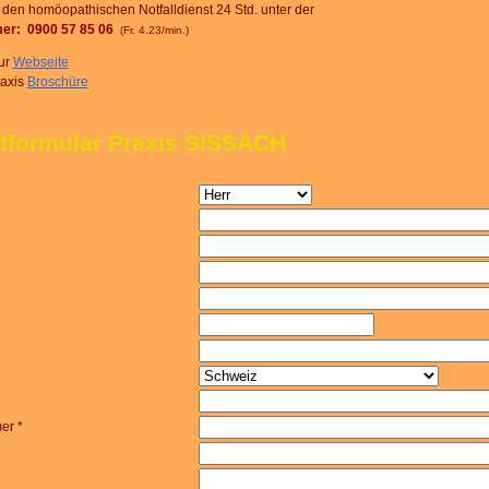
 den homöopathischen Notfalldienst 24 Std. unter der
er: 0900 57 85 06
(Fr. 4.23/min.)
ur
Webseite
raxis
Broschüre
tformular Praxis SISSACH
er *