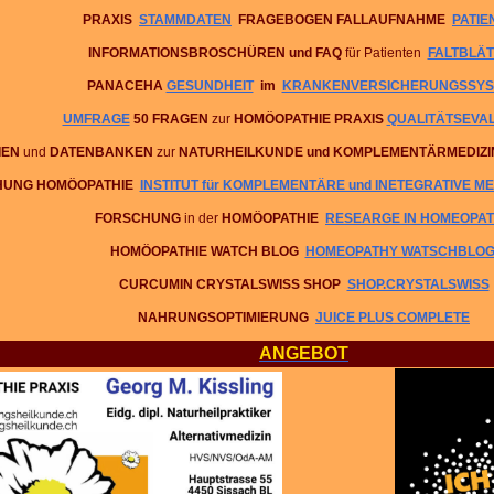
PRAXIS
STAMMDATEN
FRAGEBOGEN FALLAUFNAHME
PATIE
INFORMATIONSBROSCHÜREN
und FAQ
für Patienten
FALTBLÄ
PANACEHA
GESUNDHEIT
im
KRANKENVERSICHERUNGSSYS
UMFRAGE
50 FRAGEN
zur
HOMÖOPATHIE PRAXIS
QUALITÄTSEVA
IEN
und
DATENBANKEN
zur
NATURHEILKUNDE und KOMPLEMENTÄRMEDIZI
UNG HOMÖOPATHIE
INSTITUT für KOMPLEMENTÄRE und INETEGRATIVE ME
FORSCHUNG
in der
HOMÖOPATHIE
RESEARGE IN HOMEOPA
HOMÖOPATHIE WATCH BLOG
HOMEOPATHY WATSCHBLO
CURCUMIN CRYSTALSWISS SHOP
SHOP.CRYSTALSWISS
NAHRUNGSOPTIMIERUNG
JUICE PLUS COMPLETE
ANGEBOT