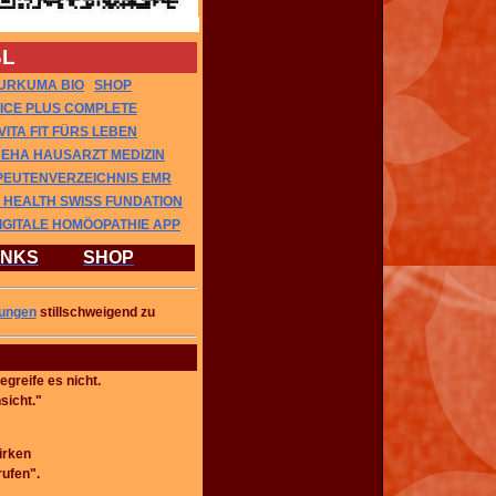
BL
URKUMA
BIO
SHOP
ICE PLUS COMPLETE
VITA FIT FÜRS LEBEN
EHA HAUSARZT MEDIZIN
EUTENVERZEICHNIS EMR
 HEALTH SWISS FUNDATION
DIGITALE HOMÖOPATHIE APP
INKS
SHOP
ungen
stillschweigend zu
egreife es nicht.
sicht."
irken
rufen".