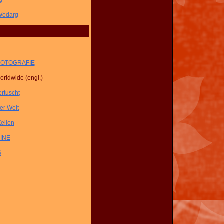
g
 Wodarg
NZFOTOGRAFIE
rldwide (engl.)
rtuscht
r Welt
ellen
LINE
S