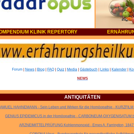
OMPENDIUM KLINIK REPERTORY
ERNÄHRUN
Forum
|
News
|
Blog
|
FAQ
|
Quiz
|
Media
|
Gästebuch
|
Links
|
Kalender
|
Ko
NEWS
..
ANTIQUITÄTEN
SAMUEL HAHNEMANN - Sein Leben und Wirken für die Homöopathie - KURZFI
GENIUS EPIDEMICUS in der Homöopathie - CARBONEUM-OXYGENISATUM b
ARZNEIMITTELPRÜFUNG Kohlenmonoxid - Ernes A. Farrington, 1847 