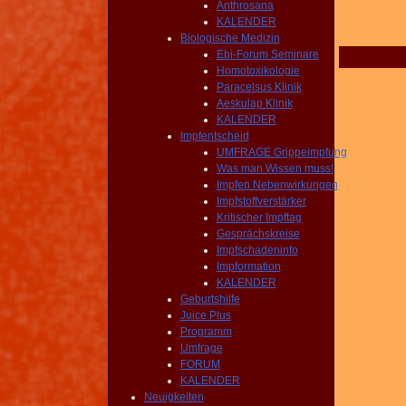
Anthrosana
KALENDER
Biologische Medizin
Ebi-Forum Seminare
Homotoxikologie
Paracelsus Klinik
Aeskulap Klinik
KALENDER
Impfentscheid
UMFRAGE Grippeimpfung
Was man Wissen muss!
Impfen Nebenwirkungen
Impfstoffverstärker
Kritischer Impftag
Gesprächskreise
Impfschadeninfo
Impformation
KALENDER
Geburtshilfe
Juice Plus
Programm
Umfrage
FORUM
KALENDER
Neuigkeiten