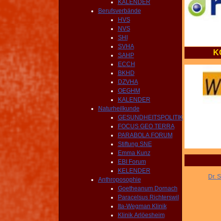
KALENDER
Berufsverbände
HVS
NVS
SHI
SVHA
K
SAHP
ECCH
BKHD
DZVHA
OEGHM
KALENDER
Naturheilkunde
GESUNDHEITSPOLITIK
FOCUS GEO TERRA
PARABOLA FORUM
Stiftung SNE
Emma Kunz
EBI Forum
KELENDER
Dr. 
Anthroposophie
Goetheanum Dornach
Paracelsus Richterswil
Ita-Wegman Klinik
Klinik Arlöesheim