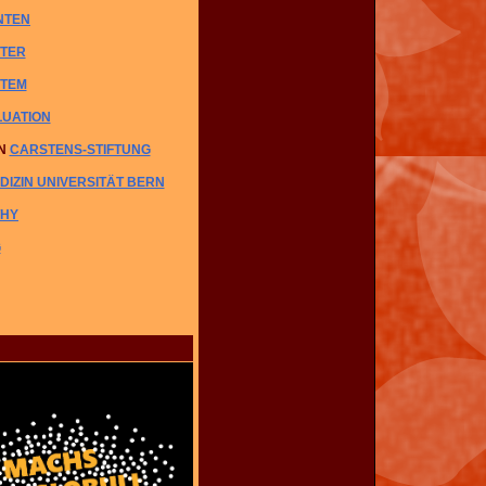
NTEN
TTER
TEM
LUATION
N
CARSTENS-STIFTUNG
DIZIN UNIVERSITÄT BERN
THY
G