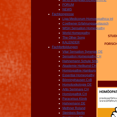
WHO untergräbt DEMOKRATIE
FORUM
NEWS
Fachkongresse
Liga Medicorum Homoeopathica int
Coethener Erfahrungsaustausch
WISH Sensation Homeopathy
World Homeopathy
STUD
The Other Song
KALENDER
FORSCH
Fachfortbildungen
Vital Sensation Synergie DE
Sensation Homeopathy CH
Hahnemann Schule SHS
Akademie Heilkunst CH
Homöopathie Hamburg
Essential Homeopathy
Bönninghausen CvB
Homotoxikologie DE
Artis Seminare CH
Homöopathik CH
Paracelsus Klinik
Hahnemann DE
Methner Roland
Steinbeis Berlin