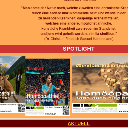
"Man ahme der Natur nach, welche zuweilen eine chronische Kran
durch eine andere
hinzukommende heilt, und wende in der
zu heilenden Krankheit, dasjenige Arzneimittel an,
welches eine andere, möglichst ähnliche,
künstliche Krankheit zu erregen im Stande ist,
und jene wird geheilt werden; similia similibus."
(Dr. Christian Friedrich Samuel Hahnemann)
SPOTLIGHT
AKTUELL