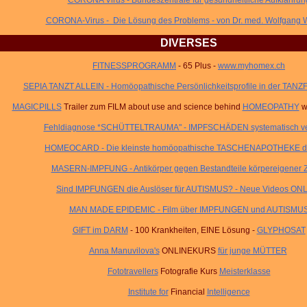
CORONA Virus - Bundeszentrale für gesundheitliche Aufklährun
CORONA-Virus - Die Lösung des Problems
- von Dr. med. Wolfgang
DIVERSES
FITNESSPROGRAMM
- 65 Plus -
www.myhomex.ch
SEPIA TANZT ALLEIN - Homöopathische Persönlichkeitsprofile in der TA
MAGICPILLS
Trailer zum FILM about use and science behind
HOMEOPATHY
wo
Fehldiagnose *SCHÜTTELTRAUMA" - IMPFSCHÄDEN systematisch ve
HOMEOCARD - Die kleinste homöopathische TASCHENAPOTHEKE de
MASERN-IMPFUNG - Antikörper gegen Bestandteile körpereigener Z
Sind IMPFUNGEN die Auslöser für AUTISMUS? - Neue Videos ON
MAN MADE EPIDEMIC - Film über IMPFUNGEN und AUTISMU
GIFT im DARM
- 100 Krankheiten, EINE Lösung -
GLYPHOSAT
Anna Manuvilova's
ONLINEKURS
für junge MÜTTER
Fototravellers
Fotografie Kurs
Meisterklasse
Institute for
Financial
Intelligence