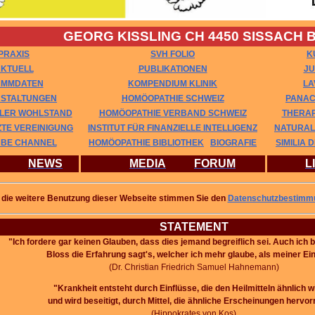
GEORG KISSLING CH 4450 SISSACH 
PRAXIS
SVH FOLIO
K
KTUELL
PUBLIKATIONEN
JU
AMMDATEN
KOMPENDIUM KLINIK
LA
STALTUNGEN
HOMÖOPATHIE SCHWEIZ
PANAC
LLER WOHLSTAND
HOMÖOPATHIE VERBAND SCHWEIZ
THERAP
TE VEREINIGUNG
INSTITUT FÜR FINANZIELLE INTELLIGENZ
NATURAL
BE CHANNEL
HOMÖOPATHIE BIBLIOTHEK
BIOGRAFIE
SIMILIA 
NEWS
MEDIA
FORUM
L
 die weitere Benutzung dieser Webseite stimmen Sie den
Datenschutzbestimm
STATEMENT
"Ich fordere gar keinen Glauben, dass dies jemand begreiflich sei.
Auch ich b
Bloss die Erfahrung sagt's, welcher ich mehr glaube, als meiner Ein
(Dr. Christian Friedrich Samuel Hahnemann)
"Krankheit entsteht durch Einflüsse, die den Heilmitteln ähnlich w
und wird beseitigt,
durch Mittel, die ähnliche Erscheinungen hervor
(Hippokrates von Kos)