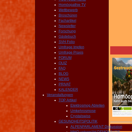
Homöopathie TV
Wettbewerb
Broschüren
Fachartikel
Newsletter
Forschung
Gästebuch
SVH Folio
Umfrage Impfen
Umfrage Praxis
FORUM
QUIZ
FAQ
BLOG
NEWS
PRIVAT
KALENDER
Veranstaltungen
TOP Artikel
Elektrosmog Ableiten
Umkehrosmose
Crystalswiss
GESUNDHEITSPOLITIK
ALPENPARLAMENT Diskussion