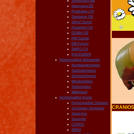
Simillimum BE
Narayana DE
Predictive CH
Sankaran DE
SKHZ Zürich
Paramed CH
DGMH DE
HM Suisse
EBI Forum
SMFO CH
KALENDER
Homöopathie Netzwerke
Nordwestschweiz
Südostschweiz
Zentralschweiz
Westschweiz
Südschweiz
Mittelland
Homöopathie Kurse
Homöopathie Schweiz
CRANIOS
Schüssler Seminare
Spagyros
Spagyrik
CERES
IWDH