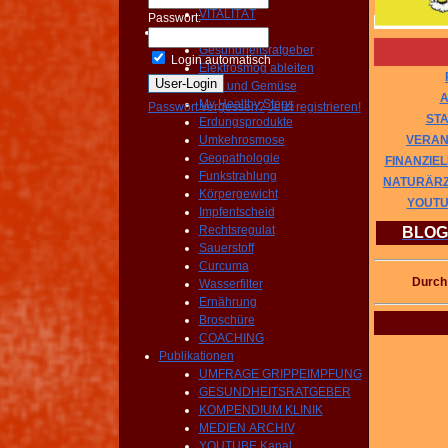
VITALITÄT
Passwort:
Prävention
Gesundheitsratgeber
Login automatisch
Elektrosmog ableiten
Obst und Gemüse
A
My Healthy Steps
Passwort vergessen?
Jetzt registrieren!
ST
Erdungsprodukte
VERAN
Umkehrosmose
Geopathologie
FINANZIE
Funkstrahlung
NATURÄRZ
Körpergewicht
YOUTU
Impfentscheid
Rechtsregulat
BLOG
Sauerstoff
Curcuma
Durch
Wasserfilter
Ernährung
Broschüre
COACHING
Publikationen
UMFRAGE GRIPPEIMPFUNG
GESUNDHEITSRATGEBER
KOMPENDIUM KLINIK
MEDIEN ARCHIV
YOUTUBE Kanal