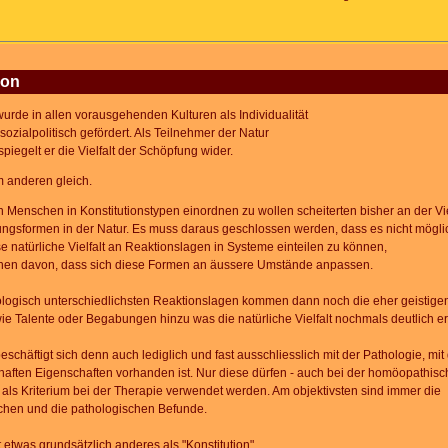
ion
rde in allen vorausgehenden Kulturen als Individualität
sozialpolitisch gefördert. Als Teilnehmer der Natur
piegelt er die Vielfalt der Schöpfung wider.
m anderen gleich.
 Menschen in Konstitutionstypen einordnen zu wollen scheiterten bisher an der Vie
ngsformen in der Natur. Es muss daraus geschlossen werden, dass es nicht mögli
se natürliche Vielfalt an Reaktionslagen in Systeme einteilen zu können,
en davon, dass sich diese Formen an äussere Umstände anpassen.
ologisch unterschiedlichsten Reaktionslagen kommen dann noch die eher geistige
ie Talente oder Begabungen hinzu was die natürliche Vielfalt nochmals deutlich erw
eschäftigt sich denn auch lediglich und fast ausschliesslich mit der Pathologie, mi
aften Eigenschaften vorhanden ist. Nur diese dürfen - auch bei der homöopathis
 als Kriterium bei der Therapie verwendet werden. Am objektivsten sind immer die
chen und die pathologischen Befunde.
t etwas grundsätzlich anderes als "Konstitution"