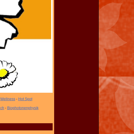
-
Wellness
-
Hot Spot
ich
-
Biophotonenphysik