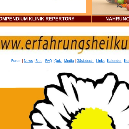
OMPENDIUM KLINIK REPERTORY
NAHRUNG
Forum
|
News
|
Blog
|
FAQ
|
Quiz
|
Media
|
Gästebuch
|
Links
|
Kalender
|
Ko