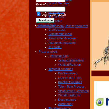
Obst & Gemüse
Passwort:
Wasserfilter
Gesundheit
Login automatisch
Emma Kunz
KONTAKT
Körperarbeit
Passwort vergessen?
Jetzt registrieren!
Craniosacral
Somatoemotional
Klassische Massage
Akupunkturmassage
KONTAKT
Prozessarbeit
Lebensführung
Zeremonialmedizin
Weltbild/Religion
Imaginationsarbeit
Krafttierreisen
Festival der Tiere
Krafttier Heilarbeit
Totem Pole Process
Visualization Research
Wandlungskunst
Deepimagery
Ausbildung
Familiensysteme