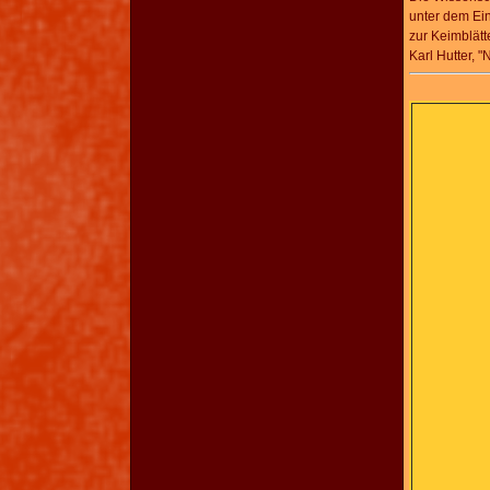
unter dem Ein
zur Keimblät
Karl Hutter, "