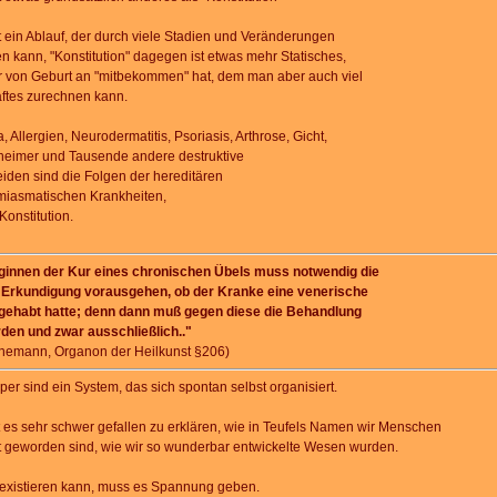
st ein Ablauf, der durch viele Stadien und Veränderungen
 kann, "Konstitution" dagegen ist etwas mehr Statisches,
 von Geburt an "mitbekommen" hat, dem man aber auch viel
ftes zurechnen kann.
 Allergien, Neurodermatitis, Psoriasis, Arthrose, Gicht,
zheimer und Tausende andere destruktive
iden sind die Folgen der hereditären
miasmatischen Krankheiten,
Konstitution.
innen der Kur eines chronischen Übels muss notwendig die
e Erkundigung vorausgehen, ob der Kranke eine venerische
ehabt hatte; denn dann muß gegen diese die Behandlung
rden und zwar ausschließlich.."
emann, Organon der Heilkunst §206)
per sind ein System, das sich spontan selbst organisiert.
t es sehr schwer gefallen zu erklären, wie in Teufels Namen wir Menschen
t geworden sind, wie wir so wunderbar entwickelte Wesen wurden.
existieren kann, muss es Spannung geben.