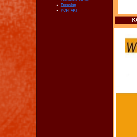
Focusing
KONTAKT
K