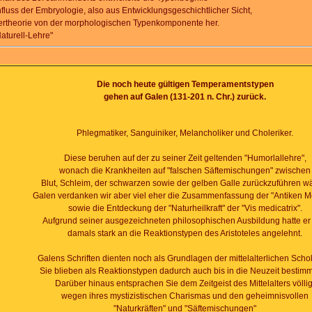
fluss der Embryologie, also aus Entwicklungsgeschichtlicher Sicht,
tertheorie von der morphologischen Typenkomponente her.
Naturell-Lehre"
Die noch heute gültigen Temperamentstypen
gehen auf Galen (131-201 n. Chr.) zurück.
Phlegmatiker, Sanguiniker, Melancholiker und Choleriker.
Diese beruhen auf der zu seiner Zeit geltenden "Humorlallehre",
wonach die Krankheiten auf "falschen Säftemischungen" zwischen
Blut, Schleim, der schwarzen sowie der gelben Galle zurückzuführen w
Galen verdanken wir aber viel eher die Zusammenfassung der "Antiken M
sowie die Entdeckung der "Naturheilkraft" der "Vis medicatrix".
Aufgrund seiner ausgezeichneten philosophischen Ausbildung hatte er 
damals stark an die Reaktionstypen des Aristoteles angelehnt.
Galens Schriften dienten noch als Grundlagen der mittelalterlichen Schol
Sie blieben als Reaktionstypen dadurch auch bis in die Neuzeit bestim
Darüber hinaus entsprachen Sie dem Zeitgeist des Mittelalters völlig
wegen ihres mystizistischen Charismas und den geheimnisvollen
"Naturkräften" und "Säftemischungen"