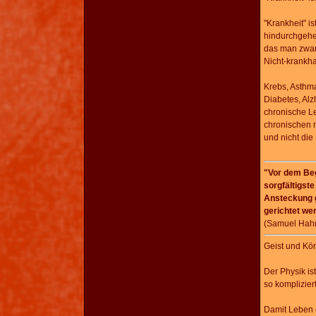
"Krankheit" i
hindurchgehen
das man zwar
Nicht-krankha
Krebs, Asthma,
Diabetes, Al
chronische Le
chronischen 
und nicht die 
"Vor dem Beg
sorgfältigst
Ansteckung g
gerichtet we
(Samuel Hahn
Geist und Kör
Der Physik is
so komplizier
Damit Leben 