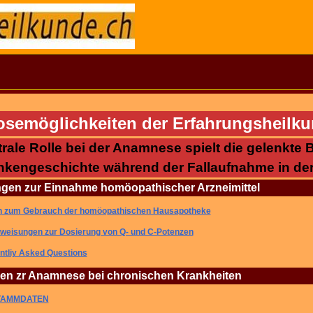
osemöglichkeiten der Erfahrungsheilk
ntrale Rolle bei der Anamnese spielt die ge
nkengeschichte während der Fallaufnahme in de
gen zur Einnahme homöopathischer Arzneimittel
 zum Gebrauch der homöopathischen Hausapotheke
weisungen zur Dosierung von Q- und C-Potenzen
ntliy Asked Questions
en zr Anamnese bei chronischen Krankheiten
TAMMDATEN