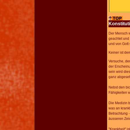
Konstitut
Der Mensch wu
geachtet und 
und von Gott s
Keiner ist de
Versuche, den
der Erscheinu
sein wird die
ganz abgeseh
Nebst den bi
Fähigkeiten w
Die Medizin b
was an krankh
Betrachtung -
äusseren Zei
"Krankheit" is