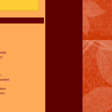
lfalt
ch
n
eitert.
t dem
chen