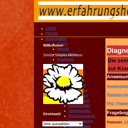
START
PRAXIS
Homöopathie
START
Willkommen
Diagn
PRAXIS
Homöopathie
Similia Simplex Minimum
Anamnese
Die ze
Methoden
zur Kra
Klinisch
Biologisch
Anweisun
Klassissch
Isopathisch
Anweisungen
Kanalisation
Patienten-An
Miasmatisch
Toxikologisch
FAQ - Freque
Komplexmittel
Darmnosoden
Fragebog
Direktwahl
Polaritätsanalyse
Bönninghausen
Patienten
S
Konstitutionell