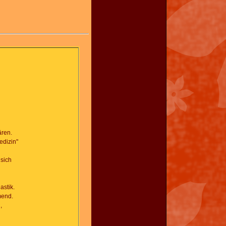
ären.
edizin"
sich
astik.
mend.
,