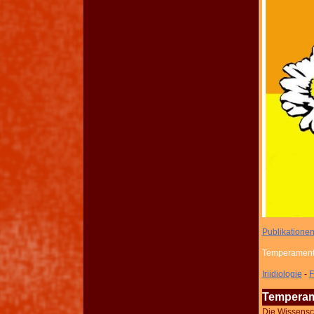
Publikatione
T
emperamen
Iriidiologie
-
F
Tempera
Die Wissensch