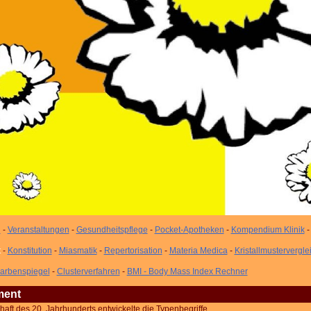
n
-
Veranstaltungen
-
Gesundheitspflege
-
Pocket-Apotheken
-
Kompendium Klinik
t
-
Konstitution
-
Miasmatik
-
Repertorisation
-
Materia Medica
-
Kristallmustervergle
arbenspiegel
-
Clusterverfahren
-
BMI - Body Mass Index Rechner
ment
aft des 20. Jahrhunderts entwickelte die Typenbegriffe