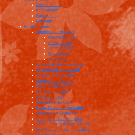
Materia Medica
Kompendium
Repertorium
Miasmatik
Berufsverbände
Homöopathie Netzwerk
Nordwestschweiz
Südostschweiz
Zentralschweiz
Westschweiz
Südschweiz
Föderation Alternativmedizin
Wissenschatl. Gesellschaft
Sensation Homeopathy
Homöopathie Schweiz
OdA Alternativmedizin
World Homeopathy
CvB Gesellschaft
National Center USA
Europ. Patientenorganisation
Homöopathie Oesterreich
Ärztegesellschaft Österreich
Österr. Ges. Homöopath. Medizin
Liga Medicorum Homoeopathica