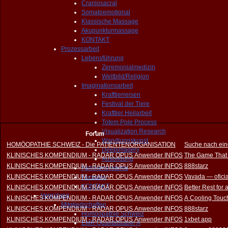
Craniosacral
Somatoemotional
Klassische Massage
Akupunkturmassage
KONTAKT
Prozessarbeit
Lebensführung
Zeremonialmedizin
Weltbild/Religion
Imaginationsarbeit
Krafttierreisen
Festival der Tiere
Krafttier Heilarbeit
Totem Pole Process
Visualization Research
Forum
Wandlungskunst
HOMÖOPATHIE SCHWEIZ - Die PATIENTENORGANISATION
Suche nach ein
Deepimagery
KLINISCHES KOMPENDIUM - RADAR OPUS Anwender INFOS
The Game That
Ausbildung
KLINISCHES KOMPENDIUM - RADAR OPUS Anwender INFOS
888starz
Familiensysteme
KLINISCHES KOMPENDIUM - RADAR OPUS Anwender INFOS
Vavada — oficia
Focusing
KONTAKT
KLINISCHES KOMPENDIUM - RADAR OPUS Anwender INFOS
Better Rest for
Vergütung
KLINISCHES KOMPENDIUM - RADAR OPUS Anwender INFOS
A Cooling Touch
Mitgliedschaften
KLINISCHES KOMPENDIUM - RADAR OPUS Anwender INFOS
888starz
Homöopathie Schweiz
KLINISCHES KOMPENDIUM - RADAR OPUS Anwender INFOS
1xbet app
EMR Qualitätslabel A