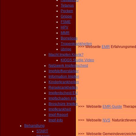
Hepatitis B
Tetanus
Pocken
Grippe
FSME
HPV
MMR
Borreliose
Tropenkrankheiten
>>> Webseite
EMR
Erfahrungsmedi
übrige
Macht Impfen Krank?
KIGGS Studie Video
Netzwerk Impfentscheid
Impfstoffverstärker
Information Impfen
Kinderkrankheiten
Reisekrankheiten
Impfentscheid EU
Impfschaden Info
Broschüre Impfen
>>> Webseite
EMR-Guide
T
herap
Impfkrankheit
Impf-Report
Impf-Info
>>> Webseite
NVS
Naturärztevere
Behandlung
START
>>> Webseite Gemeindeverzeichn