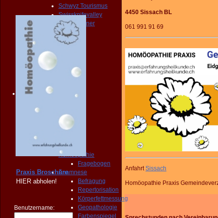
Schwyz Tourismus
4450 Sissach BL
Swissknifevalley
Routenplaner
061 991 91 69
KONTAKT
Erreichbarkeit
Fragebogen
Broschüre
Person
NOTFALL
KONTAKT
Angebot
START
PRAXIS
Homöopathie
Diagnose
START
PRAXIS
Homöopathie
Fragebogen
Anfahrt
Sissach
Praxis Broschüre
Anamnese
HIER
abholen!
Befragung
Homöopathie Praxis Gemeindever
Repertorisation
Körperfettmessung
Geopathologie
Benutzername:
Farbenspiegel
Sprechstunden nach Vereinba