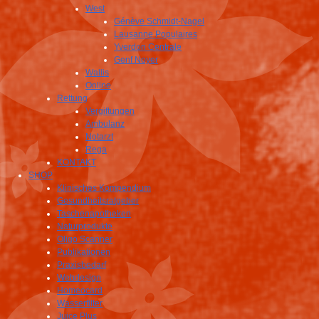
West
Génève Schmidt-Nagel
Lausanne Populaires
Yverdon Centrale
Genf Noyer
Wallis
Online
Rettung
Vergiftungen
Ambulanz
Notarzt
Rega
KONTAKT
SHOP
Klinisches Kompendium
Gesundheitsratgeber
Taschenapotheken
Naturprodukte
Oligo Scanner
Publikationen
Praxisbedarf
Webdesign
Homeocard
Wasserfilter
Juice Plus