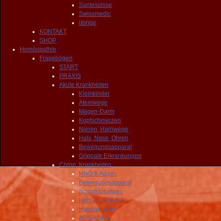
Santesuisse
Swissmedic
übrige
KONTAKT
SHOP
Homöopathie
Fragebögen
START
PRAXIS
Akute Krankheiten
Kleinkinder
Atemwege
Magen-Darm
Kopfschmerzen
Nieren, Harnwege
Hals, Nase, Ohren
Bewegungsapparat
Grippale Erkrankungen
Chron. Krankheiten
HNO & Augen
Bewegungsapparat
Schlafstörungen
Herz & Kreislauf
Hyperaktivität
ADS/ADHS