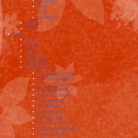
Broschüre
NEWS
BLOG
KALENDER
KONTAKT
SHOP
Person
START
PRAXIS
Portrait
Lebenslauf
Publikationen
Qualifikationen
Eidg. Diplom OdA-AM
Homöopathie Schweiz
SVH Folio Redaktion
EMR Qualitätslabel A
NVS SPAK Label A
CvB Gesellschaft
HVS Mitglied A
Präsidium SVH
Praxis seit 1994
Kompendium Klinik
Craniosacralbalancing
Zeremonialmedizin