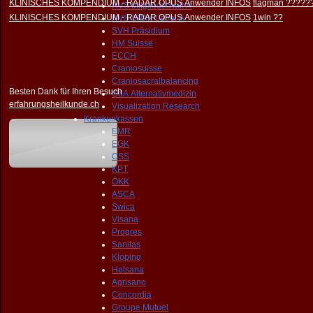
KLINISCHES KOMPENDIUM - RADAR OPUS Anwender INFOS
flagman ?????
HVS Mitgliedschaft A
KLINISCHES KOMPENDIUM - RADAR OPUS Anwender INFOS
1win ??
NVS SPAK Label A
SVH Präsidium
HM Suisse
ECCH
Craniosuisse
Craniosacralbalancing
Besten Dank für Ihren Besuch
OdA Alternativmedizin
erfahrungsheilkunde.ch
Visualization Research
Krankenkassen
EMR
EGK
CSS
KPT
ÖKK
ASCA
Swica
Visana
Progres
Sanitas
Kloping
Helsana
Agrisano
Concordia
Groupe Mutuel