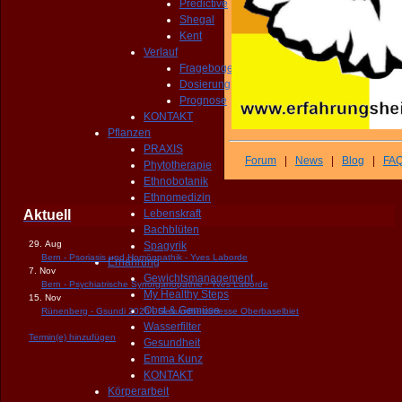
Predictive
Shegal
Kent
Verlauf
Fragebogen
Dosierung
Prognose
KONTAKT
Pflanzen
PRAXIS
Forum
|
News
|
Blog
|
FA
Phytotherapie
Ethnobotanik
Ethnomedizin
Aktuell
Lebenskraft
Bachblüten
29. Aug
Spagyrik
Bern - Psoriasis und Homöopathik - Yves Laborde
Ernährung
7. Nov
Gewichtsmanagement
Bern - Psychiatrische Synorganopathie - Yves Laborde
My Healthy Steps
15. Nov
Obst & Gemüse
Rünenberg - Gsundi 2026 - Gesundheitsmesse Oberbaselbiet
Wasserfilter
Termin(e) hinzufügen
Gesundheit
Emma Kunz
KONTAKT
Körperarbeit