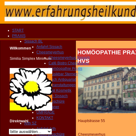
START
PRAXIS
Sissach BL
Anfahrt Sissach
Willkommen
HOMÖOPATHIE PRAXIS 
Cheesmeyerhus
Cheesmeyerhus Sissach
Similia Simplex Minimum
HVS
Café Bistro Cheesmeyer
Homöopathie Praxis
Musikbar Sternen
Buch Antiquariat
Veranstaltungen
Nail Kosmetik
Gemeinde Sissach
Praxis Broschüre
Routenplaner
UMFRAGE
KONTAKT
Hauptstrasse 55
Direktwahl
Arth SZ
Anfahrt Arth
Praxis Broschüre
Cheesmeyerhus