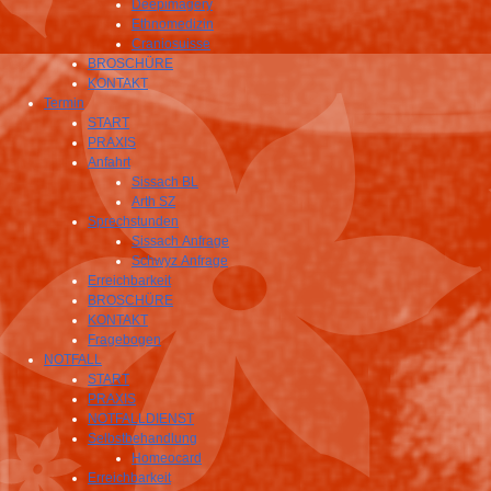
Deepimagery
Ethnomedizin
Craniosuisse
BROSCHÜRE
KONTAKT
Termin
START
PRAXIS
Anfahrt
Sissach BL
Arth SZ
Sprechstunden
Sissach Anfrage
Schwyz Anfrage
Erreichbarkeit
BROSCHÜRE
KONTAKT
Fragebogen
NOTFALL
START
PRAXIS
NOTFALLDIENST
Selbstbehandlung
Homeocard
Erreichbarkeit