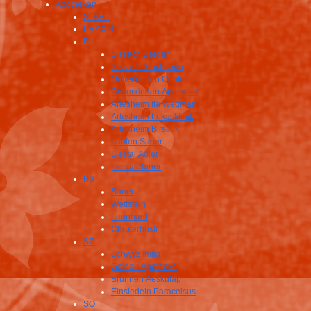
Apotheken
START
PRAXIS
BL
Sissach Berger
Sissach Strichcode
Gelterkinden Center
Gelterkinden Apotheke
Arlesheim Ita Wegman
Arlesheim Lukasklinik
Arlesheim Birseck
Laufen Saner
Liestal Adler
Liestal Saner
BS
Saner
Wettstein
Leonhard
Chrüterhüsli
SZ
Schwyz Imlig
Goldau Apotheke
Brunnen Aeskulap
Einsiedeln Paracelsus
SO