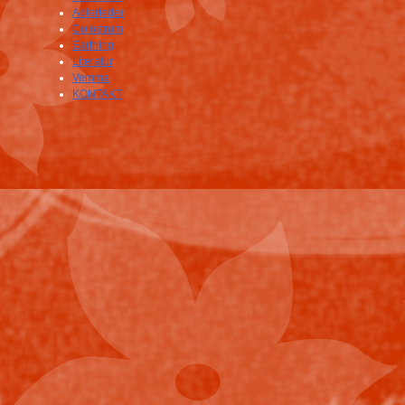
Adlerfeder
Colostrum
Earthing
Literatur
Vemma
KONTAKT