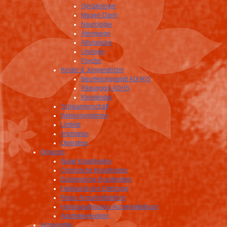
Gynäkologie
Magen-Darm
Neurologie
Atemwege
Allergische
Urologie
Psyche
Kinder & Jungendliche
Beurteilungsblatt AD(H)S
Pädagogik ADHS
Kleinkinder
Schwangerschaft
Nebensymptome
Umfeld
Impfstatus
Operation
Organon
Akute Krankheiten
Chronische Krankheiten
Epidemische Krankheiten
Heilkunde der Erfahrung
Reine Arzneimittellehre
Homöopathisches Arzneimittelbuch
Apothekerlexikon
Arzneimittel