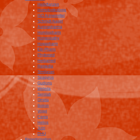
Heilpflanzen
Homotoxikologie
ISO Arzneimittel
Schmidt-Nagel
Aurorapharma
Homöopharm
Homeopathy
Hogapharm
Ebi-Pharm
Phytomed
Herbamed
Remedia
Similasan
Spagyros
Gudjons
Weleda
Serolab
Omida
Boiron
Vogel
Ceres
Helios
Jutzi
DHU
Repertorisation