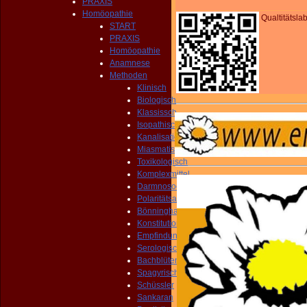
PRAXIS
Homöopathie
Qualtitätsla
START
PRAXIS
Homöopathie
Anamnese
Methoden
Klinisch
Biologisch
Klassissch
Isopathisch
Kanalisation
Miasmatisch
Toxikologisch
Komplexmittel
Darmnosoden
Polaritätsanalyse
Bönninghausen
Konstitutionell
Empfindung
Serologisch
Bachblüten
Spagyrisch
Schüssler
Sankaran