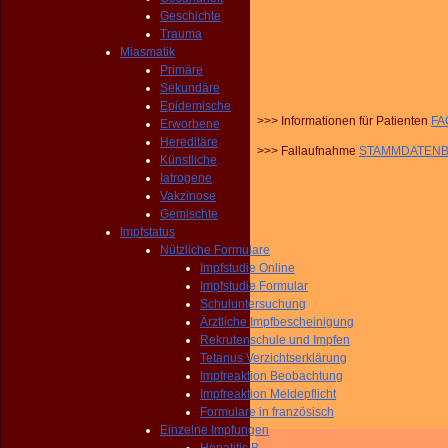
Geschichte
Trauma
Miasmatik
Primäre
Sekundäre
Epidemische
>>> Informationen für Patienten
FA
Erworbene
Hereditäre
>>> Fallaufnahme
STAMMDATENB
Künstliche
Iatrogene
Vakzinose
Gemischte
Impfstatus
Nützliche Formulare
Impfstudie Online
Impfstudie Formular
Schuluntersuchung
Ärztliche Impfbescheinigung
Rekrutenschule und Impfen
Tetanus Verzichtserklärung
Impfreaktion Beobachtung
Impfreaktion Meldepflicht
Formulare in französisch
Einzelne Impfungen