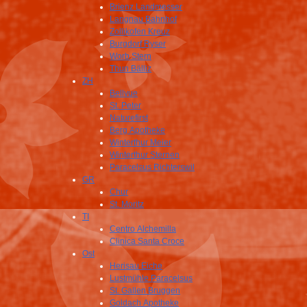
Brienz Landmesser
Langnau Bahnhof
Zollikofen Kreuz
Burgdorf Ryser
Worb Stern
Thun Bälliz
ZH
Bellvue
St. Peter
Naturefirst
Berg Apotheke
Winterthur Meier
Winterthur Sternen
Paracelsus Richterswil
GR
Chur
St. Moritz
TI
Centro Alchemilla
Clinica Santa Croce
Ost
Herisau Eiche
Lustmühle Paracelsus
St. Gallen Bruggen
Goldach Apotheke