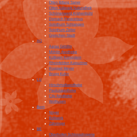
Olten Bifang Saner
Olten Sälipark Naturathek
Schönenwerd Krähenbühl
Dornach Paracelsus
Solothurn Schlangen
Solothurn Zeller
Grenchen Stadt
AG
Aarau Göldlin
Möhlin Apotheke
Küttigen Königstein
Rheinfelden Kapuziner
Roggwil Meyer
Brugg Kuhn
LU
Hirschmattapotheke
Paulusapotheke
City Apotheke
Wolhusen
Bern
Noyer
Bollwerk
Zähringer
BE
Oberhofen Schlossdrogerie