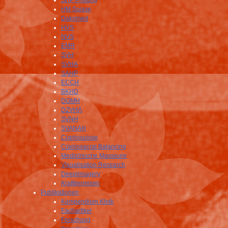
SHP Prüfung
HM Suisse
Dakomed
HVS
NVS
EMR
SVH
SVHA
SAHP
ECCH
BKHD
DGMH
DZVHÄ
SVNH
SVANAH
Craniosuisse
Craniosacral Balancing
Medizinische Masseure
Visualisation Research
Deeplimagery
Krafttierreisen
Publikationen
Kompendium Klnik
Fachartikel
Forschung