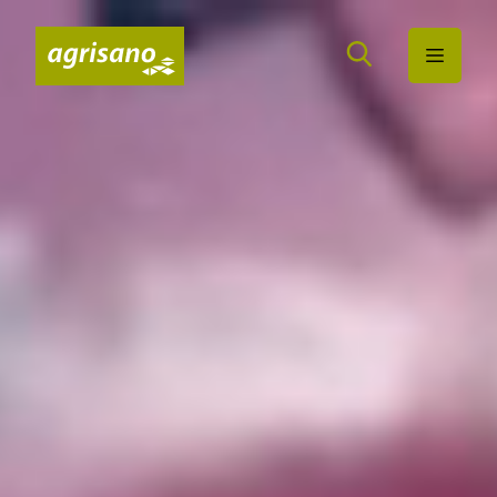
Wichtige Seiten
Home
Main Navigation
Inhalt
Kontakt
Sitemap
Metanavigation