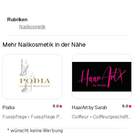
Rubriken
Nailkosmetik
Mehr Nailkosmetik in der Nähe
5.0
5.0
Podia
HaarArt by Sarah
Bewertung
Fusspflege • Fusspflege Pediküre • Podologie • Nailkosmetik
Coiffeur • Coiffeurgeschäft • Haarpflege • Nailkosmetik • Fusspflege • Fusspflege Pediküre • Haarverlängerungen
*
wünscht keine Werbung