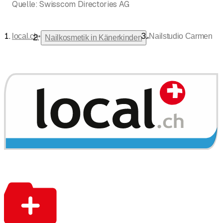
Quelle:
Swisscom Directories AG
•
local.ch
Nailstudio Carmen
•
Nailkosmetik in Känerkinden