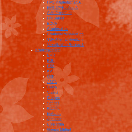
HVS Mitgliedschaft A
NVS SPAK Label A
SVH Präsidium
HM Suisse
ECCH
Craniosuisse
Craniosacralbalancing
OdA Alternativmedizin
Visualization Research
Krankenkassen
EMR
EGK
CSS
KPT
ÖKK
ASCA
Swica
Visana
Progres
Sanitas
Kloping
Helsana
Agrisano
Concordia
Groupe Mutuel