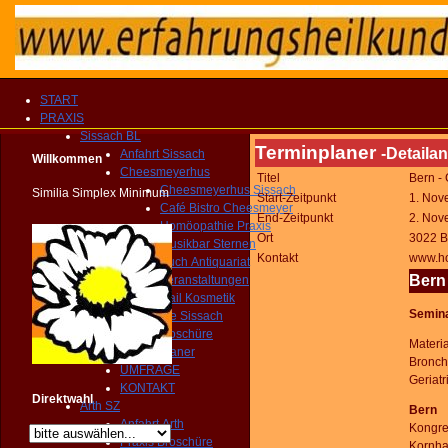
START
PRAXIS
Sissach BL
Terminplaner
-Detailan
Anfahrt Sissach
Willkommen
Cheesmeyerhus
Titel
Bern -
Cheesmeyerhus Sissach
Similia Simplex Minimum
Start-Zeitpunkt
1. Nov
Café Bistro Cheesmeyer
End-Zeitpunkt
2. Nov
Homöopathie Praxis
Ort
3022 B
Musikbar Sternen
Kontakt
www.ho
Buch Antiquariat
Bern
Veranstaltungen
Nail Kosmetik
Semina
Gemeinde Sissach
Praxis Broschüre
Materi
Routenplaner
Bronch
UMFRAGE
Geriat
KONTAKT
Direktwahl
Arth SZ
Bern
Anfahrt Arth
Kongre
Praxis Broschüre
Kornha