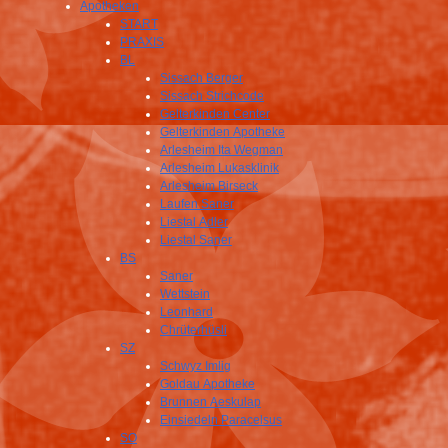
Apotheken
START
PRAXIS
BL
Sissach Berger
Sissach Strichcode
Gelterkinden Center
Gelterkinden Apotheke
Arlesheim Ita Wegman
Arlesheim Lukasklinik
Arlesheim Birseck
Laufen Saner
Liestal Adler
Liestal Saner
BS
Saner
Wettstein
Leonhard
Chrüterhüsli
SZ
Schwyz Imlig
Goldau Apotheke
Brunnen Aeskulap
Einsiedeln Paracelsus
SO