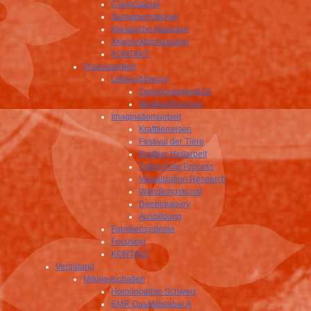
Craniosacral
Somatoemotional
Klassische Massage
Akupunkturmassage
KONTAKT
Prozessarbeit
Lebensführung
Zeremonialmedizin
Weltbild/Religion
Imaginationsarbeit
Krafttierreisen
Festival der Tiere
Krafttier Heilarbeit
Totem Pole Process
Visualization Research
Wandlungskunst
Deepimagery
Ausbildung
Familiensysteme
Focusing
KONTAKT
Vergütung
Mitgliedschaften
Homöopathie Schweiz
EMR Qualitätslabel A