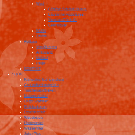
West
Génève Schmidt-Nagel
Lausanne Populaires
Yverdon Centrale
Genf Noyer
Wallis
Online
Rettung
Vergiftungen
Ambulanz
Notarzt
Rega
KONTAKT
SHOP
Klinisches Kompendium
Gesundheitsratgeber
Taschenapotheken
Naturprodukte
Oligo Scanner
Publikationen
Praxisbedarf
Webdesign
Homeocard
Wasserfilter
Juice Plus