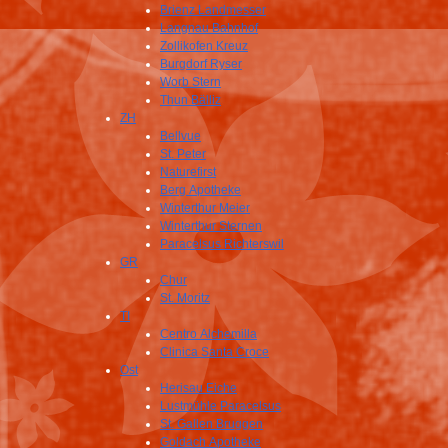
Brienz Landmesser
Langnau Bahnhof
Zollikofen Kreuz
Burgdorf Ryser
Worb Stern
Thun Bälliz
ZH
Bellvue
St. Peter
Naturefirst
Berg Apotheke
Winterthur Meier
Winterthur Sternen
Paracelsus Richterswil
GR
Chur
St. Moritz
TI
Centro Alchemilla
Clinica Santa Croce
Ost
Herisau Eiche
Lustmühle Paracelsus
St. Gallen Bruggen
Goldach Apotheke