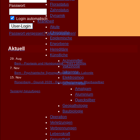
Florastatus
Passwort:
Zahnstatus
Dynamik
Login automatisch
Krankheit
Akute
Chronische
Passwort vergessen?
Jetzt registrieren!
Epidemische
Erworbene
Aktuell
Hereditäre
Künstliche
29. Aug
Arzneimittel
Bern - Psoriasis und Homöopathik - Yves Laborde
Vakzinose
7. Nov
Iatrogene
Bern - Psychiatrische Synorganopathie - Yves Laborde
Elektrosmog
15. Nov
Rünenberg - Gsundi 2026 - Gesundheitsmesse Oberbaselbiet
Schwermetall
Amalgam
Termin(e) hinzufügen
Aluminium
Quecksilber
Geopathologie
Baubiologie
Operation
Verletzungen
Verbrennungen
Lebenskraft
Gesundheit