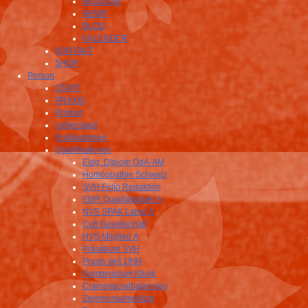
Broschüre
NEWS
BLOG
KALENDER
KONTAKT
SHOP
Person
START
PRAXIS
Portrait
Lebenslauf
Publikationen
Qualifikationen
Eidg. Diplom OdA-AM
Homöopathie Schweiz
SVH Folio Redaktion
EMR Qualitätslabel A
NVS SPAK Label A
CvB Gesellschaft
HVS Mitglied A
Präsidium SVH
Praxis seit 1994
Kompendium Klinik
Craniosacralbalancing
Zeremonialmedizin