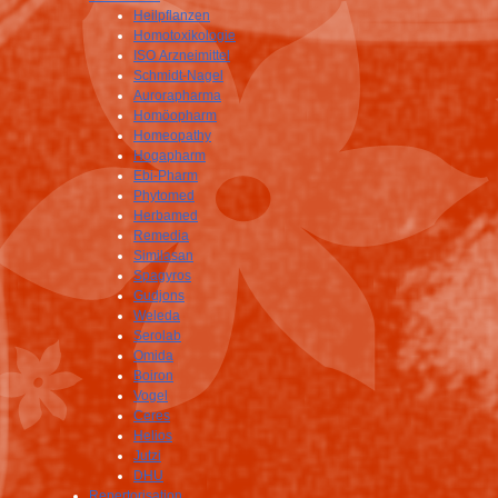
Heilpflanzen
Homotoxikologie
ISO Arzneimittel
Schmidt-Nagel
Aurorapharma
Homöopharm
Homeopathy
Hogapharm
Ebi-Pharm
Phytomed
Herbamed
Remedia
Similasan
Spagyros
Gudjons
Weleda
Serolab
Omida
Boiron
Vogel
Ceres
Helios
Jutzi
DHU
Repertorisation