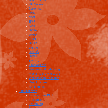
SHP Prüfung
HM Suisse
Dakomed
HVS
NVS
EMR
SVH
SVHA
SAHP
ECCH
BKHD
DGMH
DZVHÄ
SVNH
SVANAH
Craniosuisse
Craniosacral Balancing
Medizinische Masseure
Visualisation Research
Deeplimagery
Krafttierreisen
Publikationen
Kompendium Klnik
Fachartikel
Forschung