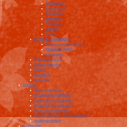
Gynäkologie
Magen-Darm
Neurologie
Atemwege
Allergische
Urologie
Psyche
Kinder & Jungendliche
Beurteilungsblatt AD(H)S
Pädagogik ADHS
Kleinkinder
Schwangerschaft
Nebensymptome
Umfeld
Impfstatus
Operation
Organon
Akute Krankheiten
Chronische Krankheiten
Epidemische Krankheiten
Heilkunde der Erfahrung
Reine Arzneimittellehre
Homöopathisches Arzneimittelbuch
Apothekerlexikon
Arzneimittel