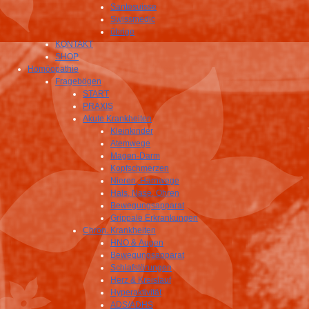
Santesuisse
Swissmedic
übrige
KONTAKT
SHOP
Homöopathie
Fragebögen
START
PRAXIS
Akute Krankheiten
Kleinkinder
Atemwege
Magen-Darm
Kopfschmerzen
Nieren, Harnwege
Hals, Nase, Ohren
Bewegungsapparat
Grippale Erkrankungen
Chron. Krankheiten
HNO & Augen
Bewegungsapparat
Schlafstörungen
Herz & Kreislauf
Hyperaktivität
ADS/ADHS