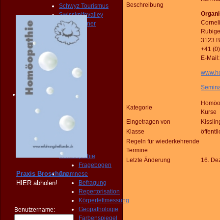
Beschreibung
Schwyz Tourismus
Organi
Swissknifevalley
Corneli
Routenplaner
Rubige
KONTAKT
3123 B
Erreichbarkeit
+41 (0
Fragebogen
E-Mail
Broschüre
Person
www.ho
NOTFALL
KONTAKT
Semina
Angebot
START
Homöop
Kategorie
PRAXIS
Kurse
Homöopathie
Eingetragen von
Kisslin
Diagnose
Klasse
öffentl
START
Regeln für wiederkehrende
PRAXIS
Termine
Homöopathie
Letzte Änderung
16. De
Fragebogen
Praxis Broschüre
Anamnese
HIER
abholen!
Befragung
Repertorisation
Körperfettmessung
Geopathologie
Benutzername:
Farbenspiegel