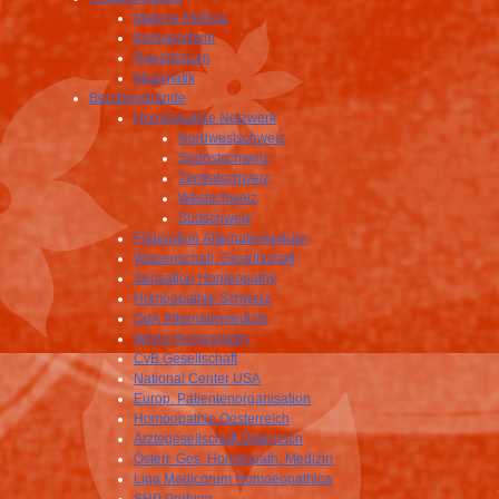
Materia Medica
Kompendium
Repertorium
Miasmatik
Berufsverbände
Homöopathie Netzwerk
Nordwestschweiz
Südostschweiz
Zentralschweiz
Westschweiz
Südschweiz
Föderation Alternativmedizin
Wissenschatl. Gesellschaft
Sensation Homeopathy
Homöopathie Schweiz
OdA Alternativmedizin
World Homeopathy
CvB Gesellschaft
National Center USA
Europ. Patientenorganisation
Homöopathie Oesterreich
Ärztegesellschaft Österreich
Österr. Ges. Homöopath. Medizin
Liga Medicorum Homoeopathica