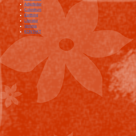
Adlerfeder
Colostrum
Earthing
Literatur
Vemma
KONTAKT