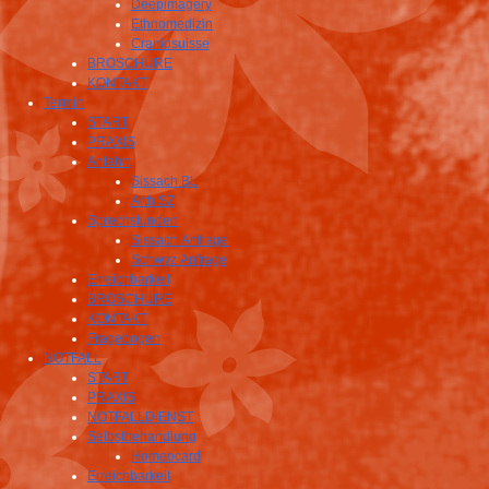
Deepimagery
Ethnomedizin
Craniosuisse
BROSCHÜRE
KONTAKT
Termin
START
PRAXIS
Anfahrt
Sissach BL
Arth SZ
Sprechstunden
Sissach Anfrage
Schwyz Anfrage
Erreichbarkeit
BROSCHÜRE
KONTAKT
Fragebogen
NOTFALL
START
PRAXIS
NOTFALLDIENST
Selbstbehandlung
Homeocard
Erreichbarkeit