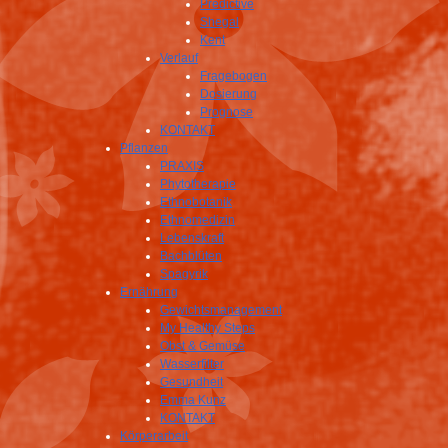
Predictive
Shegal
Kent
Verlauf
Fragebogen
Dosierung
Prognose
KONTAKT
Pflanzen
PRAXIS
Phytotherapie
Ethnobotanik
Ethnomedizin
Lebenskraft
Bachblüten
Spagyrik
Ernährung
Gewichtsmanagement
My Healthy Steps
Obst & Gemüse
Wasserfilter
Gesundheit
Emma Kunz
KONTAKT
Körperarbeit