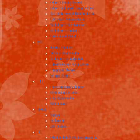
Olten Bifang Saner
Olten Sälipark Naturathek
Schönenwerd Krähenbühl
Dornach Paracelsus
Solothurn Schlangen
Solothurn Zeller
Grenchen Stadt
AG
Aarau Göldlin
Möhlin Apotheke
Küttigen Königstein
Rheinfelden Kapuziner
Roggwil Meyer
Brugg Kuhn
LU
Hirschmattapotheke
Paulusapotheke
City Apotheke
Wolhusen
Bern
Noyer
Bollwerk
Zähringer
BE
Oberhofen Schlossdrogerie