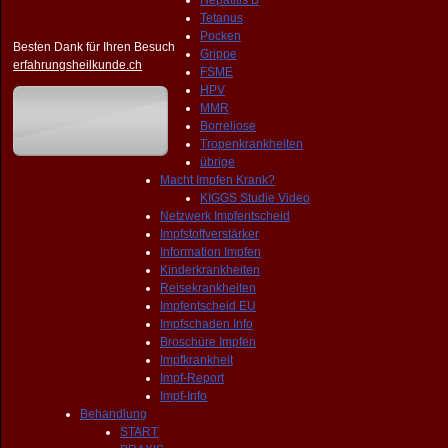
Hepatitis B
Tetanus
Pocken
Besten Dank für Ihren Besuch
Grippe
erfahrungsheilkunde.ch
FSME
HPV
MMR
Borreliose
Tropenkrankheiten
übrige
Macht Impfen Krank?
KIGGS Studie Video
Netzwerk Impfentscheid
Impfstoffverstärker
Information Impfen
Kinderkrankheiten
Reisekrankheiten
Impfentscheid EU
Impfschaden Info
Broschüre Impfen
Impfkrankheit
Impf-Report
Impf-Info
Behandlung
START