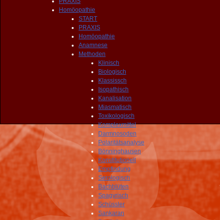
PRAXIS
Homöopathie
START
PRAXIS
Homöopathie
Anamnese
Methoden
Klinisch
Biologisch
Klassissch
Isopathisch
Kanalisation
Miasmatisch
Toxikologisch
Komplexmittel
Darmnosoden
Polaritätsanalyse
Bönninghausen
Konstitutionell
Empfindung
Serologisch
Bachblüten
Spagyrisch
Schüssler
Sankaran