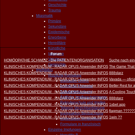
Geschichte
Trauma
Miasmatik
Primäre
Sekundäre
Epidemische
Erworbene
Hereditäre
Künstliche
Iatrogene
Forum
Vakzinose
HOMÖOPATHIE SCHWEIZ - Die PATIENTENORGANISATION
Suche nach ein
Gemischte
KLINISCHES KOMPENDIUM - RADAR OPUS Anwender INFOS
The Game That
Impfstatus
KLINISCHES KOMPENDIUM - RADAR OPUS Anwender INFOS
888starz
Nützliche Formulare
KLINISCHES KOMPENDIUM - RADAR OPUS Anwender INFOS
Vavada — oficia
Impfstudie Online
KLINISCHES KOMPENDIUM - RADAR OPUS Anwender INFOS
Better Rest for
Impfstudie Formular
Schuluntersuchung
KLINISCHES KOMPENDIUM - RADAR OPUS Anwender INFOS
A Cooling Touch
Ärztliche Impfbescheinigung
KLINISCHES KOMPENDIUM - RADAR OPUS Anwender INFOS
888starz
Rekrutenschule und Impfen
KLINISCHES KOMPENDIUM - RADAR OPUS Anwender INFOS
1xbet app
Tetanus Verzichtserklärung
KLINISCHES KOMPENDIUM - RADAR OPUS Anwender INFOS
flagman ?????
Impfreaktion Beobachtung
KLINISCHES KOMPENDIUM - RADAR OPUS Anwender INFOS
1win ??
Impfreaktion Meldepflicht
Formulare in französisch
Einzelne Impfungen